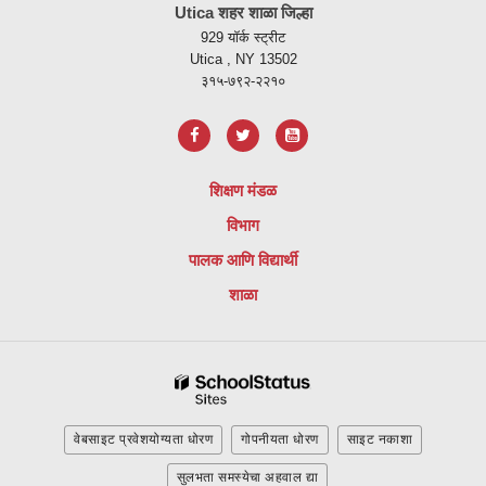
Utica शहर शाळा जिल्हा
पीडीएफ
929 यॉर्क स्ट्रीट
वापरुन
Utica , NY 13502
माहिती
३१५-७९२-२२१०
प्रदान
करते,
अ
ॅडोब
शिक्षण मंडळ
अक्रोबॅट
विभाग
रीडर
डीसी
पालक आणि विद्यार्थी
सॉफ्टवेअर
शाळा
डाउनलोड
करण्यासाठी
या
लिंकला
भेट
द्या.
वेबसाइट प्रवेशयोग्यता धोरण
गोपनीयता धोरण
साइट नकाशा
सुलभता समस्येचा अहवाल द्या