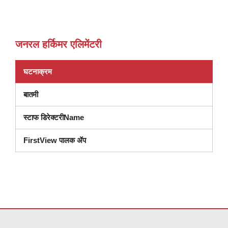
जनरल हर्किमर एलिमेंटरी
घटनाक्रम
बातमी
स्टाफ डिरेक्टरीName
FirstView पालक ॲप
ही
साइट