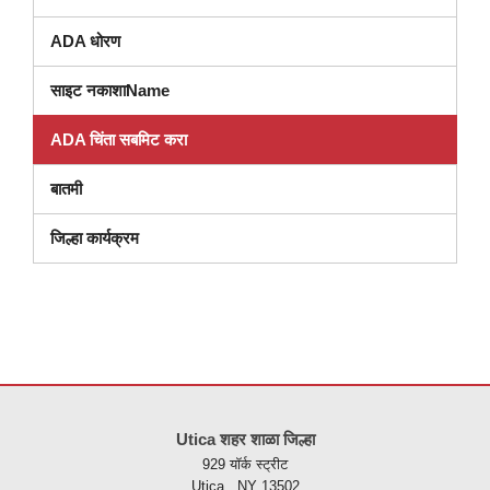
ADA धोरण
साइट नकाशाName
ADA चिंता सबमिट करा
बातमी
जिल्हा कार्यक्रम
ही
साइट
Utica शहर शाळा जिल्हा
पीडीएफ
929 यॉर्क स्ट्रीट
वापरुन
Utica , NY 13502