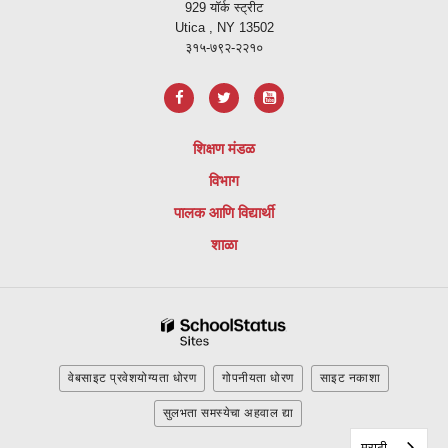
929 यॉर्क स्ट्रीट
वापरुन
Utica , NY 13502
माहिती
३१५-७९२-२२१०
प्रदान
करते,
अ
ॅडोब
शिक्षण मंडळ
अक्रोबॅट
विभाग
रीडर
डीसी
पालक आणि विद्यार्थी
सॉफ्टवेअर
शाळा
डाउनलोड
करण्यासाठी
या
लिंकला
भेट
द्या.
वेबसाइट प्रवेशयोग्यता धोरण
गोपनीयता धोरण
साइट नकाशा
सुलभता समस्येचा अहवाल द्या
मराठी