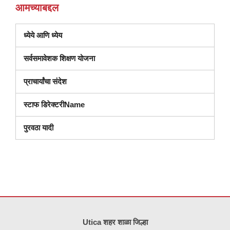
आमच्याबद्दल
ध्येये आणि ध्येय
(नवीन
सर्वसमावेशक शिक्षण योजना
विंडोमध्ये
प्राचार्यांचा संदेश
उघडते)
स्टाफ डिरेक्टरीName
पुरवठा यादी
ही
साइट
Utica शहर शाळा जिल्हा
पीडीएफ