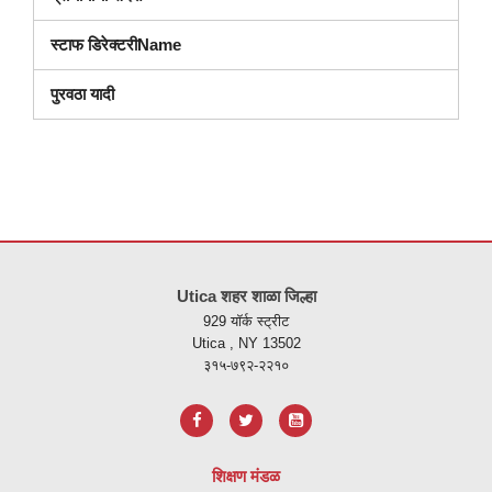
स्टाफ डिरेक्टरीName
पुरवठा यादी
ही
साइट
Utica शहर शाळा जिल्हा
पीडीएफ
929 यॉर्क स्ट्रीट
वापरुन
Utica , NY 13502
माहिती
३१५-७९२-२२१०
प्रदान
करते,
अ
ॅडोब
शिक्षण मंडळ
अक्रोबॅट