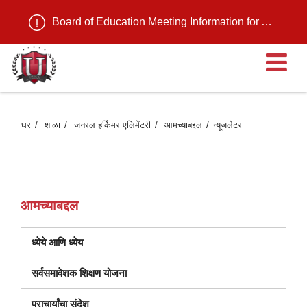
Board of Education Meeting Information for August 11, 2026
मु
मेन
घर
शाळा
जनरल हर्किमर एलिमेंटरी
आमच्याबद्दल
न्यूजलेटर
उ
आमच्याबद्दल
ध्येये आणि ध्येय
(नवीन
सर्वसमावेशक शिक्षण योजना
विंडोमध्ये
प्राचार्यांचा संदेश
उघडते)