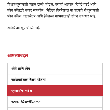
शिक्षक तुमच्याशी क्लास डोजो, नोट्स, प्रगती अहवाल, रिपोर्ट कार्ड आणि
फोन कॉलद्वारे संवाद साधतील. बिल्डिंग प्रिन्सिपल या नात्याने मी तुमच्याशी
फोन कॉल्स, न्यूजलेटर आणि ईमेलच्या माध्यमातूनही संवाद साधणार आहे.
शाळेचे वर्ष खूप चांगले आहे!
आमच्याबद्दल
ध्येये आणि ध्येय
(नवीन
सर्वसमावेशक शिक्षण योजना
विंडोमध्ये
प्राचार्यांचा संदेश
उघडते)
स्टाफ डिरेक्टरीName