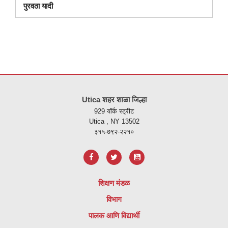
पुरवठा यादी
ही
साइट
Utica शहर शाळा जिल्हा
पीडीएफ
929 यॉर्क स्ट्रीट
वापरुन
Utica , NY 13502
माहिती
३१५-७९२-२२१०
प्रदान
करते,
अ
ॅडोब
शिक्षण मंडळ
अक्रोबॅट
विभाग
रीडर
डीसी
पालक आणि विद्यार्थी
सॉफ्टवेअर