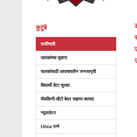
ड
कुटुंबे
स
उपस्थिती
पालकांच्या सूचना
पालकांसाठी आपत्कालीन जनजागृती
विद्यार्थी डेटा सुरक्षा
मॅककिनी-व्हेंटो बेघर सहाय्य कायदा
न्यूजलेटर
Utica रत्ने