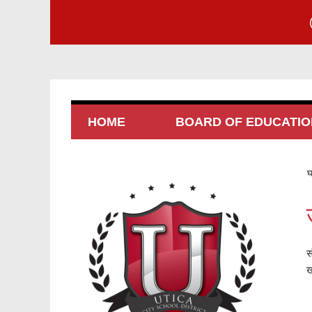
HOME
BOARD OF EDUCATIO
घ
स
ख