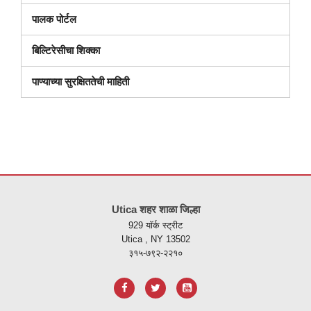
पालक पोर्टल
बिल्टिरेसीचा शिक्का
पाण्याच्या सुरक्षिततेची माहिती
ही
साइट
Utica शहर शाळा जिल्हा
पीडीएफ
929 यॉर्क स्ट्रीट
वापरुन
Utica , NY 13502
माहिती
३१५-७९२-२२१०
प्रदान
करते,
अ