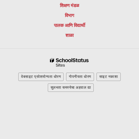
ॅडोब
शिक्षण मंडळ
अक्रोबॅट
विभाग
रीडर
डीसी
पालक आणि विद्यार्थी
सॉफ्टवेअर
शाळा
डाउनलोड
करण्यासाठी
या
लिंकला
भेट
द्या.
वेबसाइट प्रवेशयोग्यता धोरण
गोपनीयता धोरण
साइट नकाशा
सुलभता समस्येचा अहवाल द्या