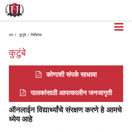
मु
घर
कुटुंबे
निर्देशांक
मेन
कुटुंबे
उ
कोणाशी संपर्क साधावा
पालकांसाठी आपत्कालीन जनजागृती
ऑनलाईन विद्यार्थ्यांचे संरक्षण करणे हे आमचे
ध्येय आहे