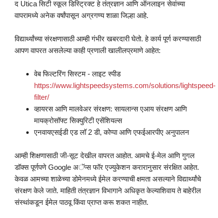
द Utica सिटी स्कूल डिस्ट्रिक्ट हे तंत्रज्ञान आणि ऑनलाइन सेवांच्या
वापरामध्ये अनेक वर्षांपासून अग्रगण्य शाळा जिल्हा आहे.
विद्यार्थ्यांच्या संरक्षणासाठी आम्ही गंभीर खबरदारी घेतो. हे कार्य पूर्ण करण्यासाठी
आपण वापरत असलेल्या काही प्रणाली खालीलप्रमाणे आहेत:
वेब फिल्टरिंग सिस्टम - लाइट स्पीड
https://www.lightspeedsystems.com/solutions/lightspeed-
filter/
व्हायरस आणि मालवेअर संरक्षण: सायलान्स एआय संरक्षण आणि
मायक्रोसॉफ्ट सिक्युरिटी एसेंशियल्स
एनवायएसईडी एड लॉ 2 डी, कोप्पा आणि एफईआरपीए अनुपालन
आम्ही शिक्षणासाठी जी-सूट देखील वापरत आहोत. आमचे ई-मेल आणि गुगल
डॉक्स पूर्णपणे Google अॅप्स फॉर एज्युकेशन करारानुसार संरक्षित आहेत.
केवळ आमच्या शाळेच्या डोमेनमध्ये ईमेल करण्याची क्षमता असल्याने विद्यार्थ्यांचे
संरक्षण केले जाते. माहिती तंत्रज्ञान विभागाने अधिकृत केल्याशिवाय ते बाहेरील
संस्थांकडून ईमेल पाठवू किंवा प्राप्त करू शकत नाहीत.