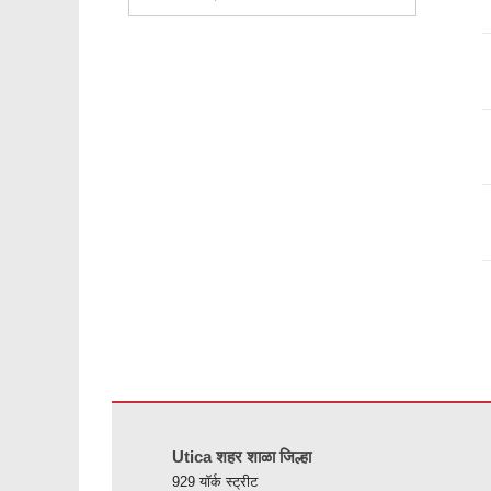
ही
साइट
Utica शहर शाळा जिल्हा
पीडीएफ
929 यॉर्क स्ट्रीट