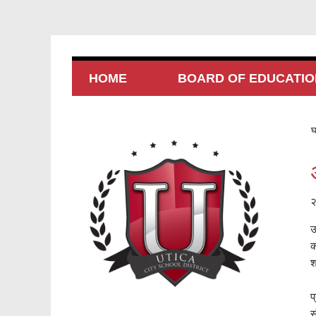
HOME
BOARD OF EDUCATIO
घ
२
उ
क
श
प
स