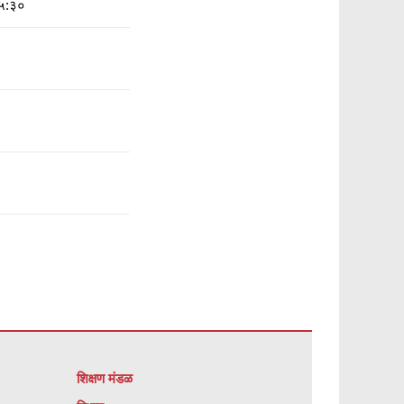
५:३०
शिक्षण मंडळ