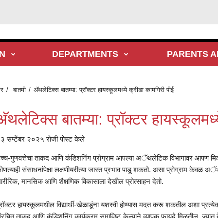
N
DEPARTMENTS
PARENTS A
र
बातमी
अ‍ॅथलेटिक्स बातम्या: प्रॉक्टर हायस्कूलमध्ये क्रीडा कामगिरी पीई
अ‍ॅथलेटिक्स बातम्या: प्रॉक्टर हायस्कूलमध
३ सप्टेंबर २०२५ रोजी पोस्ट केले
च्च-गुणवत्तेचा ताकद आणि कंडिशनिंग प्रोग्राम आपल्या अॅथलेटिक विभागावर आपण 
ोणत्याही संसाधनांपेक्षा लक्षणीयरीत्या जास्त प्रभाव पाडू शकतो. असा प्रोग्राम केवळ अॅथल
ारीरिक, मानसिक आणि शैक्षणिक विकासाला देखील प्रोत्साहन देतो.
्रॉक्टर हायस्कूलमधील विद्यार्थी-खेळाडूंना यशस्वी होण्यास मदत करू शकतील अशा प्रत
ंरचित ताकद आणि कंडिशनिंग कार्यक्रम समाविष्ट केल्याने व्यापक फायदे मिळतील, ज्यात ह