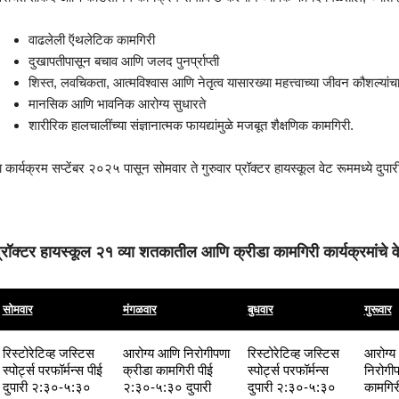
वाढलेली ऍथलेटिक कामगिरी
दुखापतीपासून बचाव आणि जलद पुनर्प्राप्ती
शिस्त, लवचिकता, आत्मविश्वास आणि नेतृत्व यासारख्या महत्त्वाच्या जीवन कौशल्यांच
मानसिक आणि भावनिक आरोग्य सुधारते
शारीरिक हालचालींच्या संज्ञानात्मक फायद्यांमुळे मजबूत शैक्षणिक कामगिरी.
ा कार्यक्रम सप्टेंबर २०२५ पासून सोमवार ते गुरुवार प्रॉक्टर हायस्कूल वेट रूममध्ये दु
्रॉक्टर हायस्कूल २१ व्या शतकातील आणि क्रीडा कामगिरी कार्यक्रमांचे 
सोमवार
मंगळवार
बुधवार
गुरूवार
रिस्टोरेटिव्ह जस्टिस
आरोग्य आणि निरोगीपणा
रिस्टोरेटिव्ह जस्टिस
आरोग्य
स्पोर्ट्स परफॉर्मन्स पीई
क्रीडा कामगिरी पीई
स्पोर्ट्स परफॉर्मन्स
निरोगीप
दुपारी २:३०-५:३०
२:३०-५:३० दुपारी
दुपारी २:३०-५:३०
कामगिरी