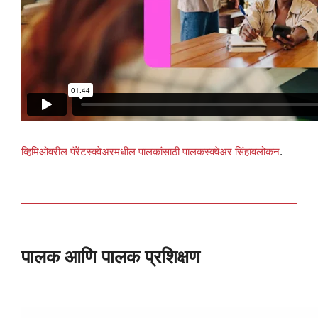
व्हिमिओवरील
पॅरेंटस्क्वेअरमधील
पालकांसाठी पालकस्क्वेअर सिंहावलोकन
.
पालक आणि पालक प्रशिक्षण