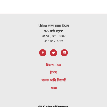
ही
साइट
Utica शहर शाळा जिल्हा
पीडीएफ
929 यॉर्क स्ट्रीट
वापरुन
Utica , NY 13502
माहिती
३१५-७९२-२२१०
प्रदान
करते,
अ
ॅडोब
शिक्षण मंडळ
अक्रोबॅट
विभाग
रीडर
डीसी
पालक आणि विद्यार्थी
सॉफ्टवेअर
शाळा
डाउनलोड
करण्यासाठी
या