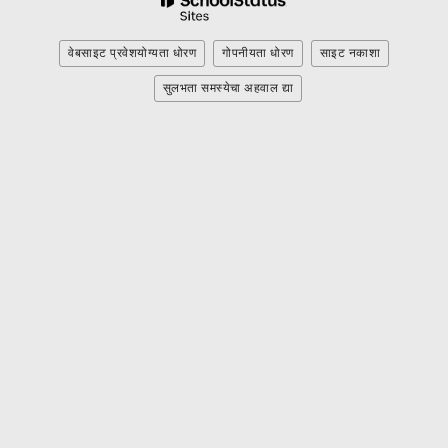
लिंकला
भेट
द्या.
वेबसाइट प्रवेशयोग्यता धोरण
गोपनीयता धोरण
साइट नकाशा
सुलभता समस्येचा अहवाल द्या