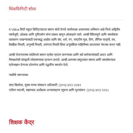
थिंकफिनिटी शोधा
द Utica सिटी स्कूल डिस्ट्रिक्टला समान संधी देणारे कार्यस्थळ असल्याचा अभिमान आहे जिथे अद्वितीय
पार्श्वभूमी, ओळख आणि दृष्टिकोन यांना ताकद म्हणून ओळखले जाते. आम्ही वैविध्यपूर्ण आणि समावेशक
वातावरण राखण्यासाठी वचनबद्ध आहोत आणि वंश, धर्म, रंग, राष्ट्रीय मूळ, लिंग, लैंगिक प्रवृत्ती, वय,
वैवाहिक स्थिती, अनुभवी स्थिती, अपंगत्व स्थिती किंवा अनुवांशिक माहितीच्या आधारावर भेदभाव करत नाही.
आम्ही रोजगाराच्या संधींमध्ये समान प्रवेश प्रदान करण्याचा आणि सर्व कर्मचाऱ्यांसाठी आदर आणि
निष्पक्षतेची संस्कृती जोपासण्याचा प्रयत्न करतो. आम्ही आमच्या समुदायात समता आणि समावेशनाला
प्रोत्साहन देणाऱ्या धोरणांना आणि पद्धतींना समर्थन देतो.
नववीचे समन्वयक:
सारा क्लिमेक, मुख्य मानव संसाधन अधिकारी: (३१५) ७९२-२२४९
स्टीवन फाल्ची, सहाय्यक अधीक्षक अभ्यासक्रम सूचना आणि मूल्यांकन: (३१५) ७९२-२२२८
शिक्षक केंद्र