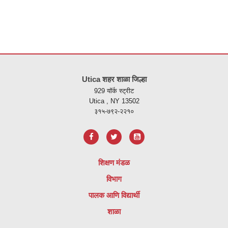
ही
साइट
Utica शहर शाळा जिल्हा
पीडीएफ
929 यॉर्क स्ट्रीट
वापरुन
Utica , NY 13502
माहिती
३१५-७९२-२२१०
प्रदान
करते,
अ
ॅडोब
शिक्षण मंडळ
अक्रोबॅट
विभाग
रीडर
डीसी
पालक आणि विद्यार्थी
सॉफ्टवेअर
शाळा
डाउनलोड