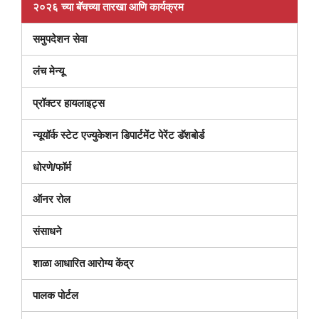
२०२६ च्या बॅचच्या तारखा आणि कार्यक्रम
समुपदेशन सेवा
लंच मेन्यू
प्रॉक्टर हायलाइट्स
(नवीन
न्यूयॉर्क स्टेट एज्युकेशन डिपार्टमेंट पेरेंट डॅशबोर्ड
विंडोमध्ये
धोरणे/फॉर्म
उघडतो)
ऑनर रोल
संसाधने
शाळा आधारित आरोग्य केंद्र
पालक पोर्टल