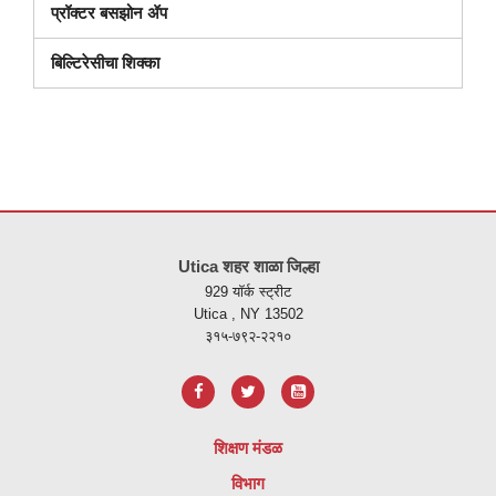
प्रॉक्टर बसझोन ॲप
बिल्टिरेसीचा शिक्का
ही
साइट
Utica शहर शाळा जिल्हा
पीडीएफ
929 यॉर्क स्ट्रीट
वापरुन
Utica , NY 13502
माहिती
३१५-७९२-२२१०
प्रदान
करते,
अ
ॅडोब
शिक्षण मंडळ
अक्रोबॅट
विभाग
रीडर