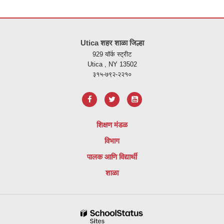
ही
साइट
Utica शहर शाळा जिल्हा
पीडीएफ
929 यॉर्क स्ट्रीट
वापरुन
Utica , NY 13502
माहिती
३१५-७९२-२२१०
प्रदान
करते,
अ
ॅडोब
शिक्षण मंडळ
अक्रोबॅट
विभाग
रीडर
डीसी
पालक आणि विद्यार्थी
सॉफ्टवेअर
शाळा
डाउनलोड
करण्यासाठी
या
लिंकला