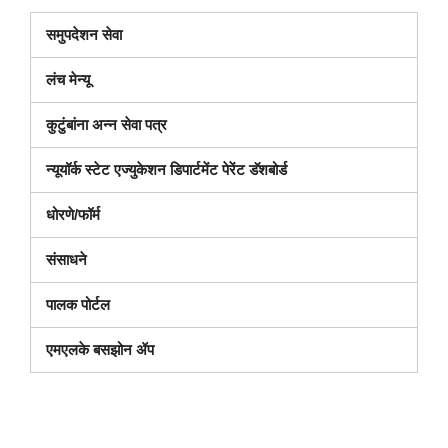
(नवीन
समुपदेशन सेवा
विंडोमध्ये
लंच मेन्यू
उघडते)
कुटुंबांना अन्न सेवा पत्र
(नवीन
न्यूयॉर्क स्टेट एज्युकेशन डिपार्टमेंट पेरेंट डॅशबोर्ड
विंडोमध्ये
धोरणे/फॉर्म
उघडतो)
संसाधने
पालक पोर्टल
एमएलके बसझोन ॲप