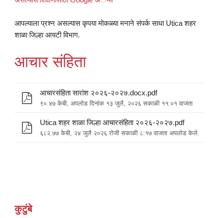
आपल्याला प्रश्न असल्यास कृपया मोकळ्या मनाने संपर्क साधा Utica शहर
शाळा जिल्हा आयटी विभाग.
आचार संहिता
आचारसंहिता सारांश २०२६-२०२७.docx.pdf
९०.४७ केबी, अपलोड दिनांक १३ जुलै, २०२६ सकाळी ११:०१ वाजता
Utica शहर शाळा जिल्हा आचारसंहिता २०२६-२०२७.pdf
६८२.७७ केबी, २४ जुलै २०२६ रोजी सकाळी ८:१७ वाजता अपलोड केले.
कुटुंबे