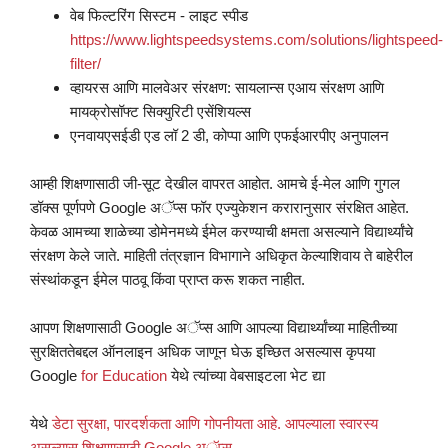
वेब फिल्टरिंग सिस्टम - लाइट स्पीड
https://www.lightspeedsystems.com/solutions/lightspeed-
filter/
व्हायरस आणि मालवेअर संरक्षण: सायलान्स एआय संरक्षण आणि
मायक्रोसॉफ्ट सिक्युरिटी एसेंशियल्स
एनवायएसईडी एड लॉ 2 डी, कोप्पा आणि एफईआरपीए अनुपालन
आम्ही शिक्षणासाठी जी-सूट देखील वापरत आहोत. आमचे ई-मेल आणि गुगल
डॉक्स पूर्णपणे Google अॅप्स फॉर एज्युकेशन करारानुसार संरक्षित आहेत.
केवळ आमच्या शाळेच्या डोमेनमध्ये ईमेल करण्याची क्षमता असल्याने विद्यार्थ्यांचे
संरक्षण केले जाते. माहिती तंत्रज्ञान विभागाने अधिकृत केल्याशिवाय ते बाहेरील
संस्थांकडून ईमेल पाठवू किंवा प्राप्त करू शकत नाहीत.
आपण शिक्षणासाठी Google अॅप्स आणि आपल्या विद्यार्थ्यांच्या माहितीच्या
सुरक्षिततेबद्दल ऑनलाइन अधिक जाणून घेऊ इच्छित असल्यास कृपया
Google
for Education
येथे त्यांच्या वेबसाइटला भेट द्या
येथे
डेटा सुरक्षा, पारदर्शकता आणि गोपनीयता आहे. आपल्याला स्वारस्य
असल्यास शिक्षणासाठी Google अॅप्स