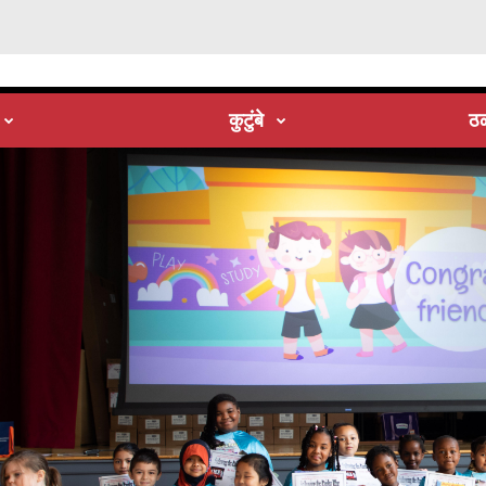
कुटुंबे
ठळ