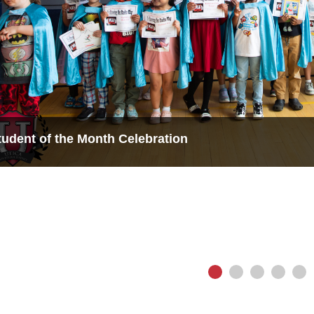
vious
tudent of the Month Celebration
tudent of the Month Celebration