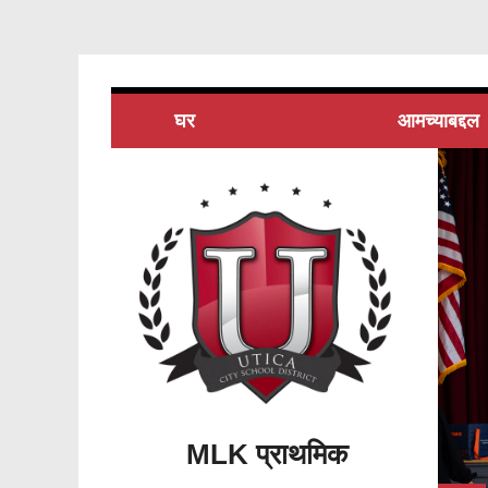
घर
आमच्याबद्दल
MLK प्राथमिक