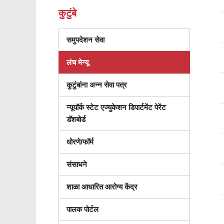
कुटुंबे
(नवीन
समुपदेशन सेवा
विंडोमध्ये
लंच मेन्यू
उघडते)
कुटुंबांना अन्न सेवा पत्र
न्यूयॉर्क स्टेट एज्युकेशन डिपार्टमेंट पेरेंट
(नवीन
डॅशबोर्ड
विंडोमध्ये
धोरणे/फॉर्म
उघडतो)
संसाधने
शाळा आधारित आरोग्य केंद्र
पालक पोर्टल