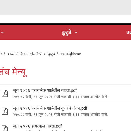
कुटुंबे
ठळ
र
शाळा
केरनन एलिमेंटरी
कुटुंबे
लंच मेन्यूName
लंच मेन्यू
जून २०२६ प्राथमिक शाळेतील नाश्ता.pdf
२०९.१२ केबी, १६ जून २०२६ रोजी सकाळी ९:३३ वाजता अपलोड केले.
जून २०२६ प्राथमिक शाळेतील दुपारचे जेवण.pdf
२१०.८८ केबी, १६ जून २०२६ रोजी सकाळी ९:३३ वाजता अपलोड केले.
जून २०२६ हायस्कूल नाश्ता.pdf