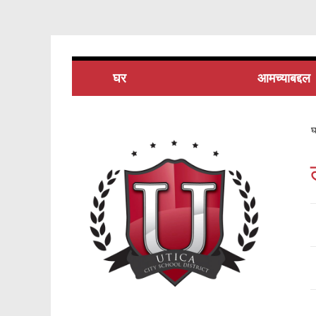
घर
आमच्याबद्दल
घ