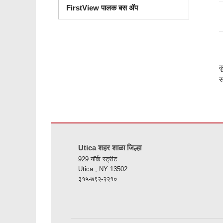
FirstView पालक बस ॲप
क
स
ही
साइट
Utica शहर शाळा जिल्हा
पीडीएफ
929 यॉर्क स्ट्रीट
वापरुन
Utica , NY 13502
माहिती
३१५-७९२-२२१०
प्रदान
करते,
अ