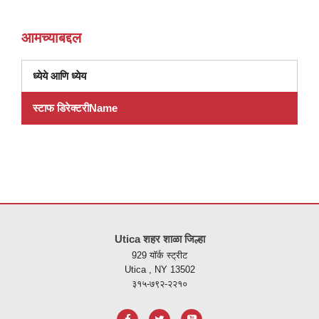
आमच्याबद्दल
ध्येये आणि ध्येय
स्टाफ डिरेक्टरीName
ही
साइट
Utica शहर शाळा जिल्हा
पीडीएफ
929 यॉर्क स्ट्रीट
वापरुन
Utica , NY 13502
माहिती
३१५-७९२-२२१०
प्रदान
करते,