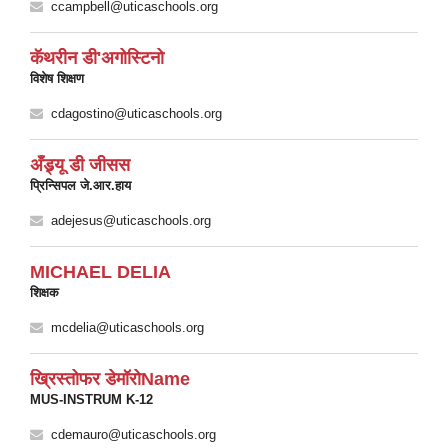
ccampbell@uticaschools.org
कॅथरीन डी'अगोस्टिनो
विशेष शिक्षण
cdagostino@uticaschools.org
अँड्र्यू डी जीसस
प्रिन्सिपल जे.आर.हाय
adejesus@uticaschools.org
MICHAEL DELIA
शिक्षक
mcdelia@uticaschools.org
ख्रिस्तोफर डेमॉरोName
MUS-INSTRUM K-12
cdemauro@uticaschools.org