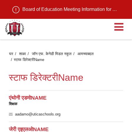
Board of Education Meeting Information for August 11, 2026
मु
मेन
घर
शाळा
जॉन एफ. केनेडी मिडल स्कूल
आमच्याबद्दल
स्टाफ डिरेक्टरीName
उ
स्टाफ डिरेक्टरीName
एंथोनी एडमोNAME
शिक्षक
aadamo@uticaschools.org
जेरी एइएलओNAME