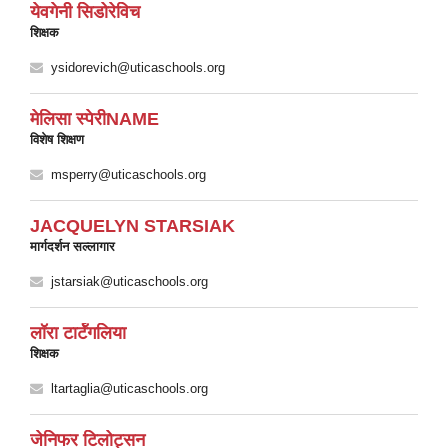
येवगेनी सिडोरेविच
शिक्षक
ysidorevich@uticaschools.org
मेलिसा स्पेरीNAME
विशेष शिक्षण
msperry@uticaschools.org
JACQUELYN STARSIAK
मार्गदर्शन सल्लागार
jstarsiak@uticaschools.org
लॉरा टार्टॅगलिया
शिक्षक
ltartaglia@uticaschools.org
जेनिफर टिलोट्सन