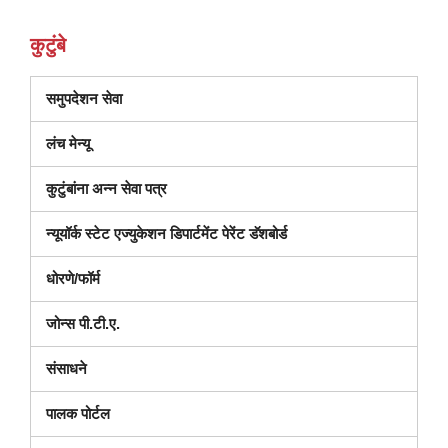
कुटुंबे
(नवीन
समुपदेशन सेवा
विंडोमध्ये
लंच मेन्यू
उघडते)
कुटुंबांना अन्न सेवा पत्र
(नवीन
न्यूयॉर्क स्टेट एज्युकेशन डिपार्टमेंट पेरेंट डॅशबोर्ड
विंडोमध्ये
धोरणे/फॉर्म
उघडतो)
जोन्स पी.टी.ए.
संसाधने
पालक पोर्टल