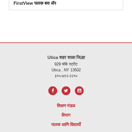
FirstView पालक बस ॲप
ही
साइट
Utica शहर शाळा जिल्हा
पीडीएफ
929 यॉर्क स्ट्रीट
वापरुन
Utica , NY 13502
माहिती
३१५-७९२-२२१०
प्रदान
करते,
अ
ॅडोब
शिक्षण मंडळ
अक्रोबॅट
विभाग
रीडर
डीसी
पालक आणि विद्यार्थी
सॉफ्टवेअर