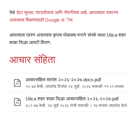
येथे
डेटा सुरक्षा, पारदर्शकता आणि गोपनीयता आहे. आपल्याला स्वारस्य
असल्यास शिक्षणासाठी Google अॅप्स
आपल्याला प्रश्न असल्यास कृपया मोकळ्या मनाने संपर्क साधा Utica शहर
शाळा जिल्हा आयटी विभाग.
आचार संहिता
आचारसंहिता सारांश २०२६-२०२७.docx.pdf
९०.४७ केबी, अपलोड दिनांक १३ जुलै, २०२६ सकाळी ११:०१ वाजता
Utica शहर शाळा जिल्हा आचारसंहिता २०२६-२०२७.pdf
६८२.७७ केबी, २४ जुलै २०२६ रोजी सकाळी ८:१७ वाजता अपलोड केले.