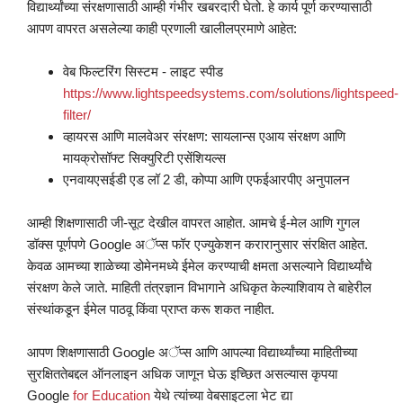
विद्यार्थ्यांच्या संरक्षणासाठी आम्ही गंभीर खबरदारी घेतो. हे कार्य पूर्ण करण्यासाठी
आपण वापरत असलेल्या काही प्रणाली खालीलप्रमाणे आहेत:
वेब फिल्टरिंग सिस्टम - लाइट स्पीड
https://www.lightspeedsystems.com/solutions/lightspeed-
filter/
व्हायरस आणि मालवेअर संरक्षण: सायलान्स एआय संरक्षण आणि
मायक्रोसॉफ्ट सिक्युरिटी एसेंशियल्स
एनवायएसईडी एड लॉ 2 डी, कोप्पा आणि एफईआरपीए अनुपालन
आम्ही शिक्षणासाठी जी-सूट देखील वापरत आहोत. आमचे ई-मेल आणि गुगल
डॉक्स पूर्णपणे Google अॅप्स फॉर एज्युकेशन करारानुसार संरक्षित आहेत.
केवळ आमच्या शाळेच्या डोमेनमध्ये ईमेल करण्याची क्षमता असल्याने विद्यार्थ्यांचे
संरक्षण केले जाते. माहिती तंत्रज्ञान विभागाने अधिकृत केल्याशिवाय ते बाहेरील
संस्थांकडून ईमेल पाठवू किंवा प्राप्त करू शकत नाहीत.
आपण शिक्षणासाठी Google अॅप्स आणि आपल्या विद्यार्थ्यांच्या माहितीच्या
सुरक्षिततेबद्दल ऑनलाइन अधिक जाणून घेऊ इच्छित असल्यास कृपया
Google
for Education
येथे त्यांच्या वेबसाइटला भेट द्या