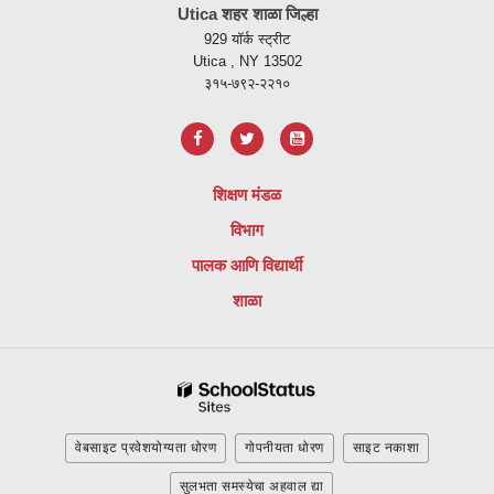
Utica शहर शाळा जिल्हा
पीडीएफ
929 यॉर्क स्ट्रीट
वापरुन
Utica , NY 13502
माहिती
३१५-७९२-२२१०
प्रदान
करते,
अ
ॅडोब
शिक्षण मंडळ
अक्रोबॅट
विभाग
रीडर
डीसी
पालक आणि विद्यार्थी
सॉफ्टवेअर
शाळा
डाउनलोड
करण्यासाठी
या
लिंकला
भेट
द्या.
वेबसाइट प्रवेशयोग्यता धोरण
गोपनीयता धोरण
साइट नकाशा
सुलभता समस्येचा अहवाल द्या